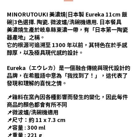
MINORUTOUKI 美濃燒|日本製 Eureka 11cm 飯
碗|3色選擇. 陶瓷. 微波爐/洗碗機適用. 日本餐具
美
濃燒生產於岐阜縣東濃一帶，有「日本第一陶瓷
器產地」之稱。
它的根源可追溯至 1300 年以前，其特色在於手感
醇厚，以及極具現代感的設計。
Eureka（エウレカ）是一個融合傳統與現代設計的
品牌，在希臘語中意為「我找到了！」，這代表了
發現和理解的喜悅之情。
📌
釉料在窯內因各種影響而發生的變化
，
因此每件
商品的顏色都會有所不同
📌
微波爐/洗碗機適用
📌尺寸：
約 11 x 7.3 cm
📌容量 : 300 ml
📌重量 : 221 g