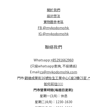
關於我們
設計想法
實物圖參考區
FB @mykodomohk
IG @mykodomohk
聯絡我們
Whatsapp:
+85291662960
(只設whatsapp查詢, 不設通話)
Email:
cs@mykodomohk.com
門市:
觀塘成業街16號怡生工業中心C座2樓C5室📍
如何前往🏃🏻‍♂️
門市營業時間(每週日更新)
:
星期一(3/8)：休息
星期二(4/8)：1230-1630