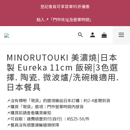
登記會員可享首單95折優惠
點入📍「門市地址及營業時間」
MINORUTOUKI 美濃燒|日本
製 Eureka 11cm 飯碗|3色選
擇. 陶瓷. 微波爐/洗碗機適用.
日本餐具
📌沒有標明「現貨」的選項需由日本訂購︱約2-4星期到貨
📌購買「現貨」選項︱門市營業時間內發貨
📌購買前請查看購買需知
📌可自取︱運費順豐到付(自付) ︱約$25-50/件
📌餐具沒有順豐運輸破損保障