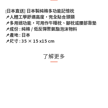
日本直送]
日本製純棉多功能記憶枕
[
📌人體工學舒適高度，完全貼合頭頸
📌多用途功能，
可用作午睡枕、腳枕或腰部靠墊
📌成份 :
純棉
/ 低反彈聚氨酯泡沫物料
📌產地 : 日本
📌尺寸 : 35 × 15 x15 cm
了解更多