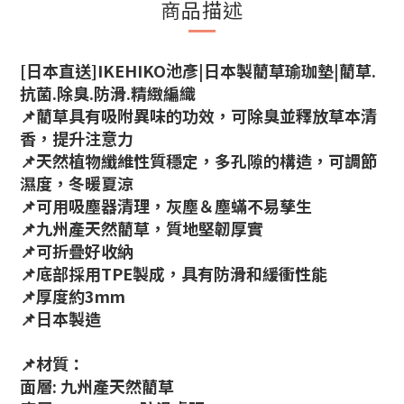
商品描述
[日本直送]IKEHIKO池彥|
日本製藺草瑜珈墊
|藺草.
抗菌.除臭.防滑.精緻編織
📌藺草具有吸附異味的功效，可除臭並釋放草本清
香，提升注意力
📌天然植物纖維性質穩定，多孔隙的構造，可調節
濕度，冬暖夏涼
📌可用吸塵器清理，灰塵＆塵蟎不易孳生
📌九州產天然藺草，質地堅韌厚實
📌可折疊好收納
📌底部
採用TPE製成，具有防滑和緩衝性能
📌厚度約3mm
📌日本製造
📌材質：
面層: 九州產天然藺草