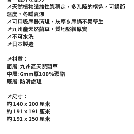
📌天然植物纖維性質穩定，多孔隙的構造，可調節
濕度，冬暖夏涼
📌可用吸塵器清理，灰塵＆塵蟎不易孳生
📌九州產天然藺草，質地堅韌厚實
📌不可水洗
📌日本製造
📌材質：
面層: 九州產天然藺草
中層: 6mm厚100％聚酯
底層: 防滑處理
📌尺寸：
約 140 x 200 厘米
約 191 x 191 厘米
約 191 x 250 厘米